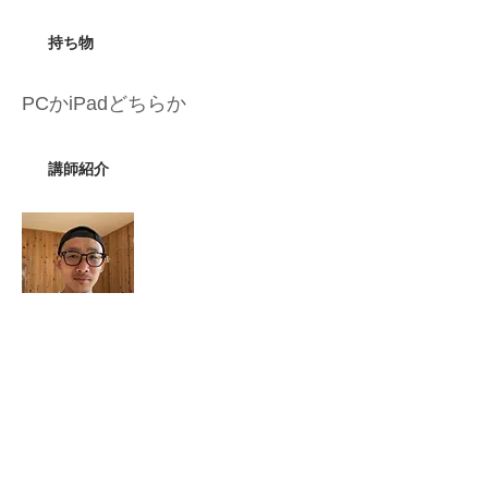
持ち物
PCかiPadどちらか
​講師紹介
行成 晴 さん
1983年生まれ。香川県出身。大学卒業
後、ソフトウェアエンジニアとしてシス
テム開発に従事。2021年6月に高知県か
ら富士見町に移住し、現職のNextremerで
リモートワークでプロダクト開発を行っ
ている。