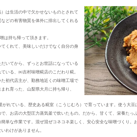
品）は生活の中で欠かせないものとされて
質などの有害物質を体外に排出してくれる
味噌は持ち帰って頂きます。
いてくれて、美味しいだけでなく自分の身
ただいてから、ずっとお世話になっている
れている、㈱吉村味噌糀店のこだわり糀。
いた初代店主が、勤務地近くの味噌工場で
生まれ育った、山梨県大月に持ち帰り、
ら繋がれている、歴史ある糀室（こうじむろ）で育っています。使う大豆
ので、お店の大型圧力蒸気釜で炊いたもの。だから、甘くて、栄養たっ
の簡単な作業です。混ぜ混ぜコネコネ楽しく、安心安全な味噌づくり。
ないわけがありません。