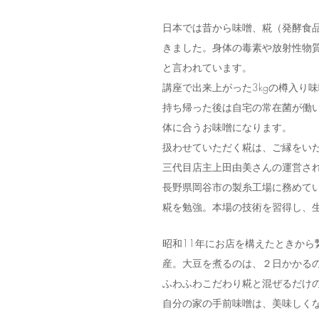
日本では昔から味噌、糀（発酵食
きました。身体の毒素や放射性物
と言われています。
講座で出来上がった3kgの樽入り
持ち帰った後は自宅の常在菌が働
体に合うお味噌になります。
扱わせていただく糀は、ご縁をい
三代目店主上田由美さんの運営さ
長野県岡谷市の製糸工場に務めて
糀を勉強。本場の技術を習得し、
昭和11年にお店を構えたときか
産。大豆を煮るのは、２日かかる
ふわふわこだわり糀と混ぜるだけ
自分の家の手前味噌は、美味しく