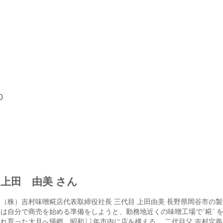
0
上田 由美 さん
（株）吉村味噌糀店代表取締役社長 三代目 上田由美 長野県岡谷市の
は自分で商売を始める準備をしようと、勤務地近くの味噌工場で“糀” 
れ育った大月へ帰郷。昭和11年市内に店を構える。 二代目父 吉村定