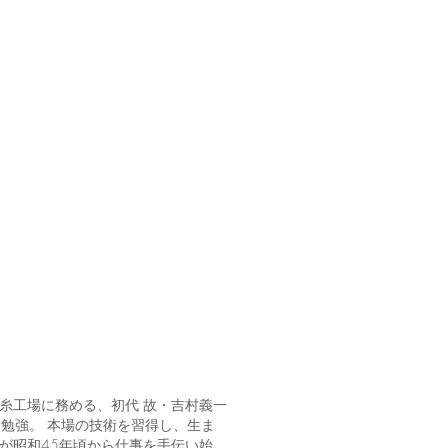
製糸工場に務める、初代 故・吉村義一
を勉強。 本場の技術を習得し、生ま
義が昭和45年頃から仕事を手伝い始